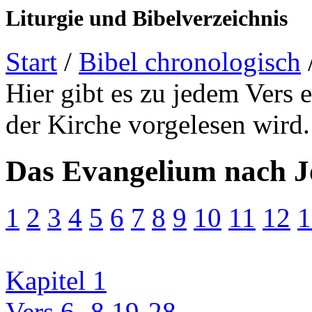
Liturgie und Bibelverzeichnis
Start
/
Bibel chronologisch
Hier gibt es zu jedem Vers 
der Kirche vorgelesen wird.
Das Evangelium nach 
1
2
3
4
5
6
7
8
9
10
11
12
1
Kapitel 1
Vers 6 -8.19-28